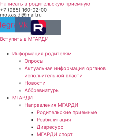
Перейти
Написать в родительскую приемную
+7 (985) 160-02-00
к
mos.as.di@mail.ru
содержимому
legram
Vk
Вступить в МГАРДИ
Информация родителям
Опросы
Актуальная информация органов
исполнительной власти
Новости
Аббревиатуры
МГАРДИ
Направления МГАРДИ
Родительские приемные
Реабилитация
Диаресурс
МГАРДИ спорт