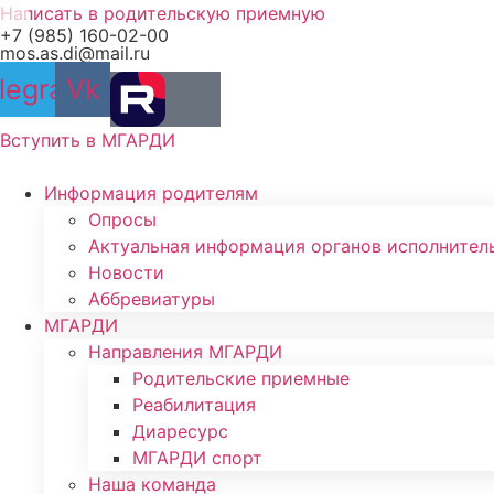
Перейти
Написать в родительскую приемную
+7 (985) 160-02-00
к
mos.as.di@mail.ru
содержимому
legram
Vk
Вступить в МГАРДИ
Информация родителям
Опросы
Актуальная информация органов исполнител
Новости
Аббревиатуры
МГАРДИ
Направления МГАРДИ
Родительские приемные
Реабилитация
Диаресурс
МГАРДИ спорт
Наша команда