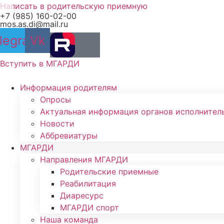
Перейти
Написать в родительскую приемную
+7 (985) 160-02-00
к
mos.as.di@mail.ru
содержимому
legram
Vk
Вступить в МГАРДИ
Информация родителям
Опросы
Актуальная информация органов исполнител
Новости
Аббревиатуры
МГАРДИ
Направления МГАРДИ
Родительские приемные
Реабилитация
Диаресурс
МГАРДИ спорт
Наша команда