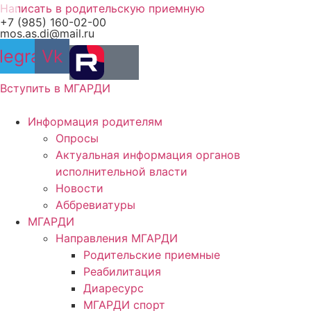
Перейти
Написать в родительскую приемную
+7 (985) 160-02-00
к
mos.as.di@mail.ru
содержимому
legram
Vk
Вступить в МГАРДИ
Информация родителям
Опросы
Актуальная информация органов
исполнительной власти
Новости
Аббревиатуры
МГАРДИ
Направления МГАРДИ
Родительские приемные
Реабилитация
Диаресурс
МГАРДИ спорт